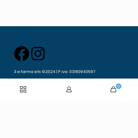
3 e farma srls ©2024 | P.iva: 03190940597
0
Privacy e Cookie Policy
Diritto di recesso
Powered by