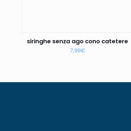
siringhe senza ago cono catetere
7,99
€