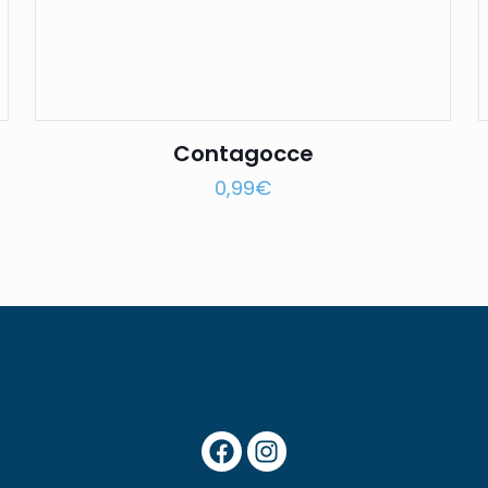
Contagocce
0,99
€