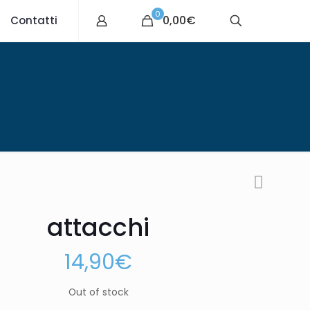
0
0,00€
Contatti
attacchi
14,90
€
Out of stock