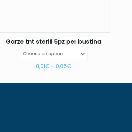
Garze tnt sterili 5pz per bustina
0,01
€
–
0,05
€