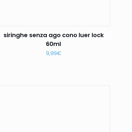
siringhe senza ago cono luer lock
60ml
9,99
€