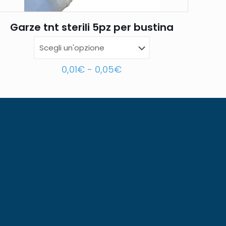
Garze tnt sterili 5pz per bustina
0,01
€
-
0,05
€