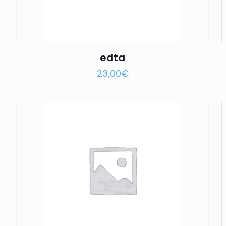
edta
23,00
€