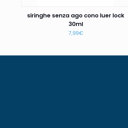
siringhe senza ago cono luer lock
30ml
7,99
€