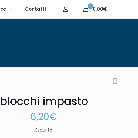
0
0,00€
ica
Contatti
blocchi impasto
6,20
€
Esaurito