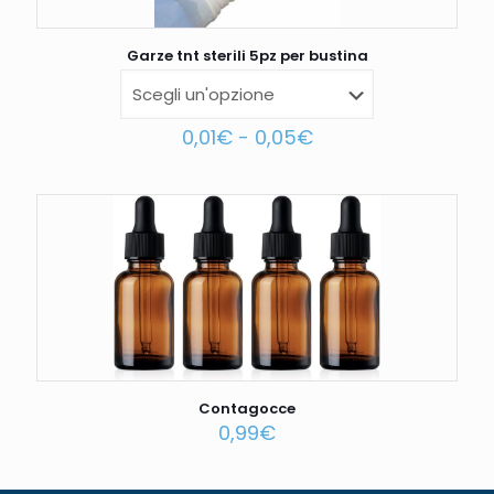
Garze tnt sterili 5pz per bustina
0,01
€
-
0,05
€
Contagocce
0,99
€