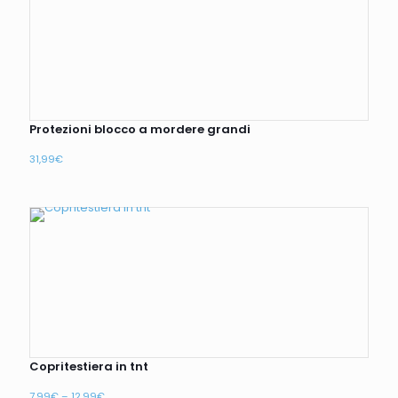
Protezioni blocco a mordere grandi
31,99
€
Copritestiera in tnt
7,99
€
–
12,99
€