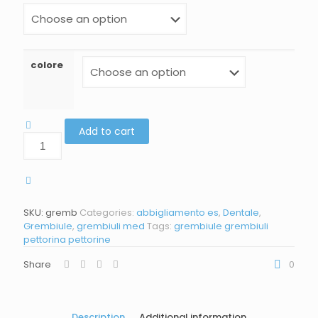
colore
Add to cart
SKU:
gremb
Categories:
abbigliamento es
,
Dentale
,
Grembiule
,
grembiuli med
Tags:
grembiule
grembiuli
pettorina
pettorine
Share
0
Description
Additional information