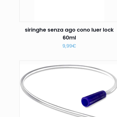
siringhe senza ago cono luer lock
60ml
9,99
€