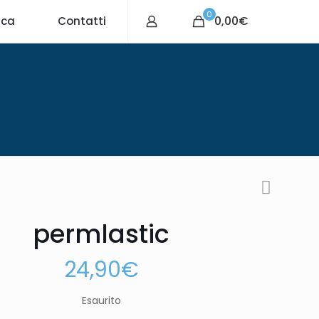
0
0,00€
ica
Contatti
permlastic
24,90
€
Esaurito