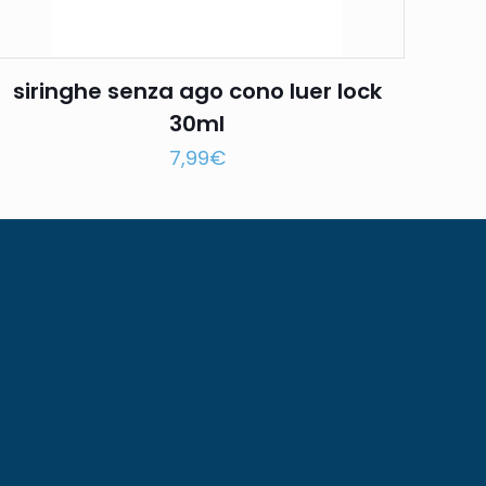
siringhe senza ago cono luer lock
30ml
7,99
€