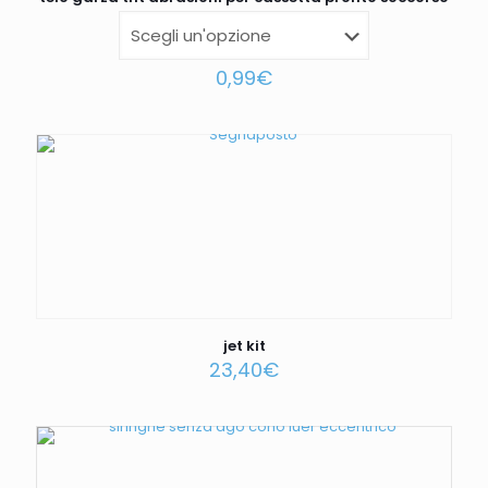
0,99
€
jet kit
23,40
€