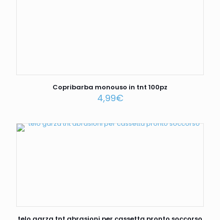
Copribarba monouso in tnt 100pz
4,99
€
telo garza tnt abrasioni per cassetta pronto soccorso