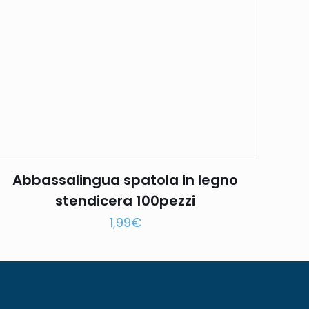
Abbassalingua spatola in legno
stendicera 100pezzi
1,99
€