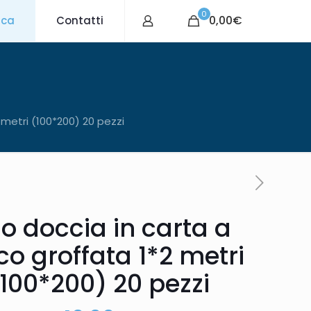
0
0,00€
ica
Contatti
 metri (100*200) 20 pezzi
lo doccia in carta a
co groffata 1*2 metri
100*200) 20 pezzi