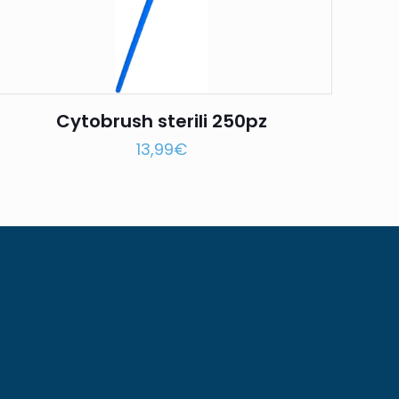
Cytobrush sterili 250pz
13,99
€