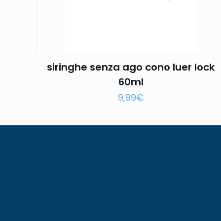
siringhe senza ago cono luer lock
60ml
9,99
€