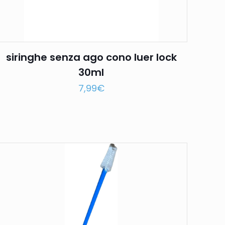
siringhe senza ago cono luer lock
30ml
7,99
€