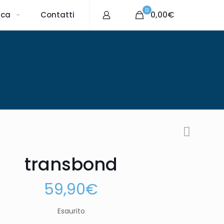
0
0,00€
ica
Contatti
transbond
59,90
€
Esaurito