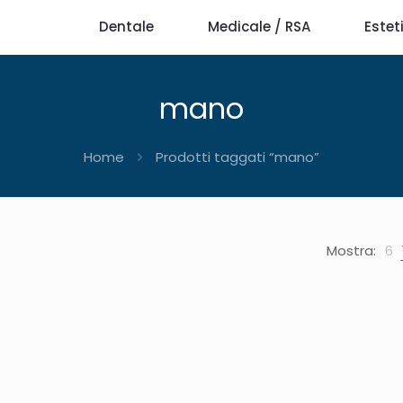
Dentale
Medicale / RSA
Estet
mano
Home
Prodotti taggati “mano”
Mostra:
6