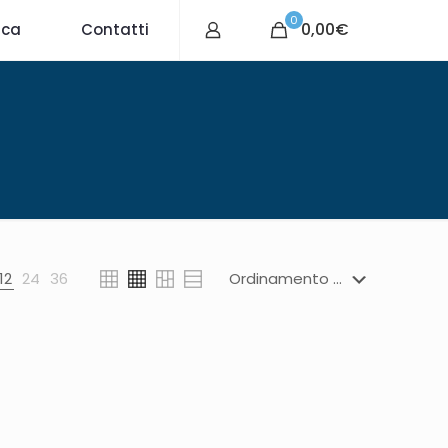
0
0,00€
ica
Contatti
12
24
36