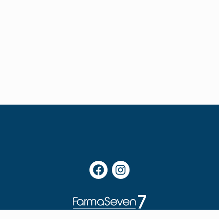
3 e farma srls ©2024 | P.iva: 03190940597