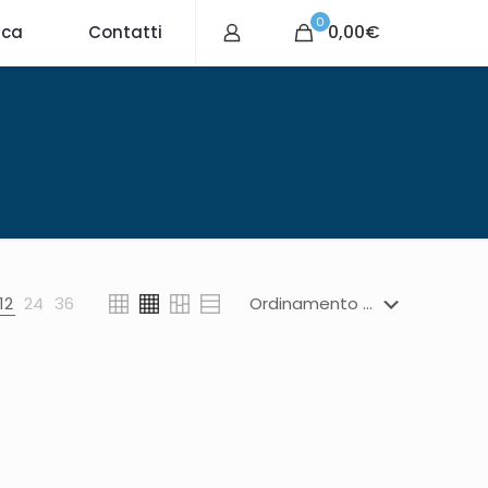
0
0,00€
ica
Contatti
12
24
36