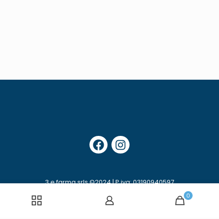
3 e farma srls ©2024 | P.iva: 03190940597
Privacy e Cookie Policy
0
Diritto di recesso