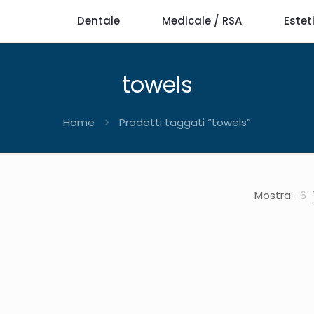
Dentale
Medicale / RSA
Estet
towels
Home
Prodotti taggati “towels”
Mostra:
6