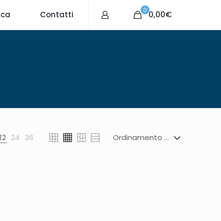
0
0,00€
ica
Contatti
12
24
36