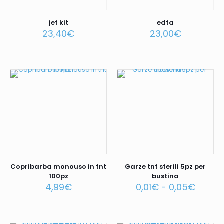
jet kit
edta
23,40
€
23,00
€
Copribarba monouso in tnt
Garze tnt sterili 5pz per
100pz
bustina
4,99
€
0,01
€
-
0,05
€