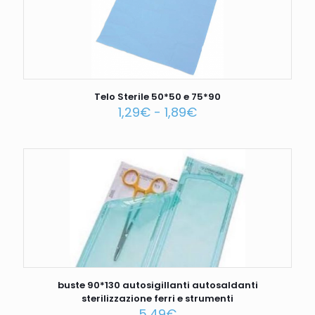
Telo Sterile 50*50 e 75*90
1,29
€
-
1,89
€
buste 90*130 autosigillanti autosaldanti
sterilizzazione ferri e strumenti
5,49
€