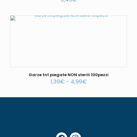
Garze tnt piegate NON sterili 100pezzi
1,39
€
-
4,99
€