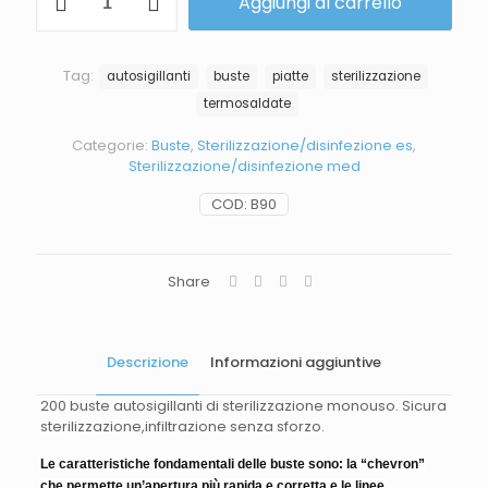
Aggiungi al carrello
Tag:
autosigillanti
buste
piatte
sterilizzazione
termosaldate
Categorie:
Buste
,
Sterilizzazione/disinfezione es
,
Sterilizzazione/disinfezione med
COD:
B90
Share
Descrizione
Informazioni aggiuntive
200 buste autosigillanti di sterilizzazione monouso. Sicura
sterilizzazione,infiltrazione senza sforzo.
Le caratteristiche fondamentali delle buste sono: la “chevron”
che permette un’apertura più rapida e corretta e le linee