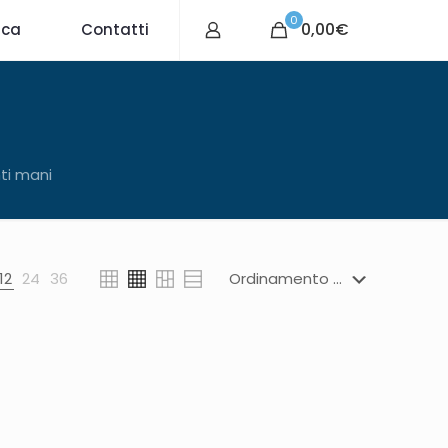
0
0,00€
ica
Contatti
nti mani
12
24
36