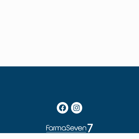
3 e farma srls ©2024 | P.iva: 03190940597