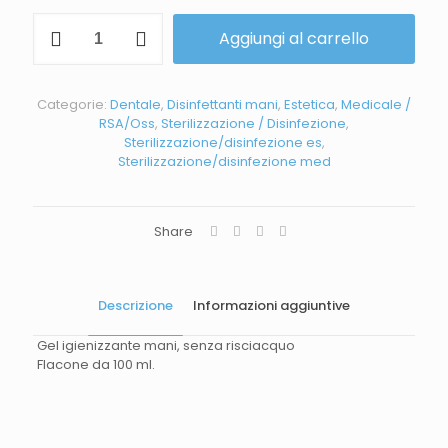
Aggiungi al carrello
Categorie:
Dentale
,
Disinfettanti mani
,
Estetica
,
Medicale /
RSA/Oss
,
Sterilizzazione / Disinfezione
,
Sterilizzazione/disinfezione es
,
Sterilizzazione/disinfezione med
Share
Descrizione
Informazioni aggiuntive
Gel igienizzante mani, senza risciacquo
Flacone da 100 ml.
Peso
0,5 kg