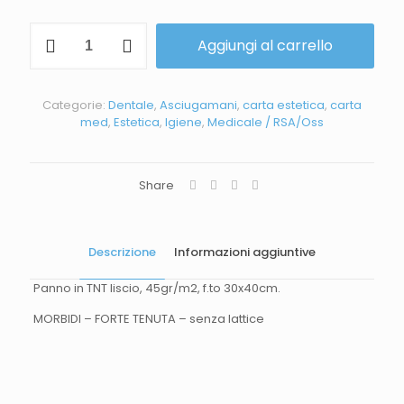
Aggiungi al carrello
Categorie:
Dentale
,
Asciugamani
,
carta estetica
,
carta
med
,
Estetica
,
Igiene
,
Medicale / RSA/Oss
Share
Descrizione
Informazioni aggiuntive
Panno in TNT liscio, 45gr/m2, f.to 30x40cm.
MORBIDI – FORTE TENUTA – senza lattice
Peso
1 kg