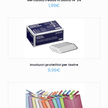
Gel caldo/freddo in busta 14*24
1,99
€
Involucri protettivi per lastre
9,99
€