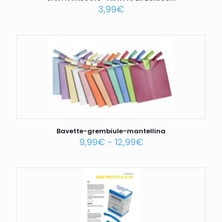
3,99
€
Bavette-grembiule-mantellina
9,99
€
-
12,99
€