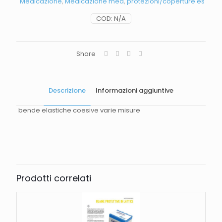
Medicazione
,
Medicazione med
,
protezioni/coperture es
COD:
N/A
Share
Descrizione
Informazioni aggiuntive
bende elastiche coesive varie misure
Peso
0,2 kg
misure bende
Prodotti correlati
4*8, 4*10, 4*12, 20*8, 20*10, 20*12