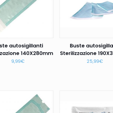
ste autosigillanti
Buste autosigilla
izzazione 140X280mm
Sterilizzazione 19
9,99
€
25,99
€