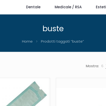
Dentale
Medicale / RSA
Estet
buste
Home
Prodotti taggati “buste”
Mostra:
6