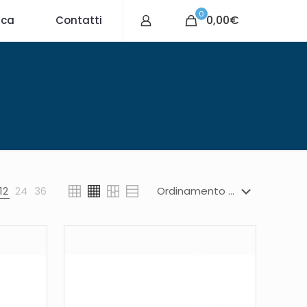
0
0,00€
ica
Contatti
12
24
36