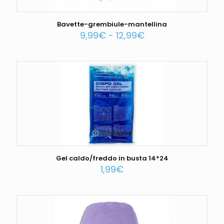
Bavette-grembiule-mantellina
9,99
€
-
12,99
€
Gel caldo/freddo in busta 14*24
1,99
€