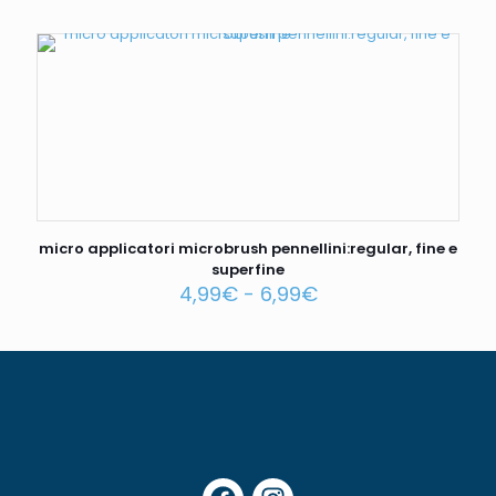
micro applicatori microbrush pennellini:regular, fine e
superfine
4,99
€
-
6,99
€