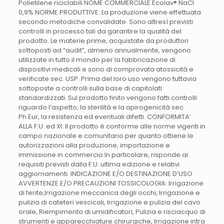
Polietilene riciclabili NOME COMMERCIALE Ecolav® NaCl
0,9% NORME PRODUTTIVE: La produzione viene effettuata
secondo metodiche convalidate. Sono altresì previsti
controlli in processo tali da garantire la qualità del
prodotto. Le materie prime, acquistate da produttori
sottoposti ad “audit”, almeno annualmente, vengono
utilizzate in tutto il mondo per la fabbricazione di
dispositivi medicali e sono di comprovata atossicità e
verificate sec. USP. Prima del loro uso vengono tuttavia
sottoposte a controlli sulla base di capitolati
standardizzati. Sul prodotto finito vengono fatti controlli
riguardo l’aspetto, la sterilità e la apirogenicità sec.
Ph.Eur, la resistenza ed eventuali difetti. CONFORMITA’
ALLA F.U. ed XI: Il prodotto è conforme alle norme vigenti in
campo nazionale e comunitario per quanto ottiene le
autorizzazioni alla produzione, importazione e
immissione in commercio.In particolare, risponde ai
requisiti previsti dalla F.U. ultima edizione e relativi
aggiornamenti. INDICAZIONE E/O DESTINAZIONE D’USO
AVVERTENZE E/O PRECAUZIONI TOSSICOLOGIA: Irrigazione
di ferite,Irrigazione meccanica degli occhi, Irrigazione e
pulizia di cateteri vescicali, Irrigazione e pulizia del cavo
orale, Riempimento di umidificatori, Pulizia e risciacquo di
strumenti e apparecchiature chirurgiche, Irrigazione intra