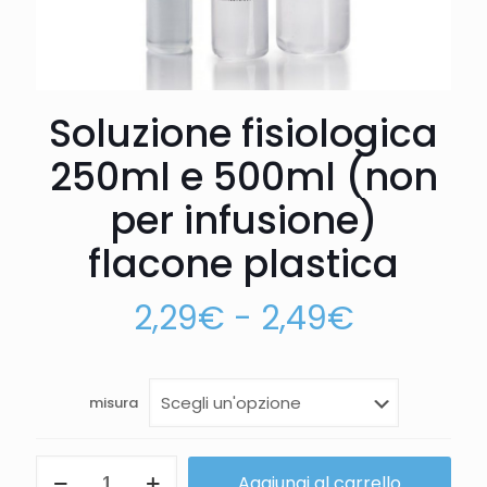
Soluzione fisiologica
250ml e 500ml (non
per infusione)
flacone plastica
2,29
€
-
2,49
€
misura
Aggiungi al carrello