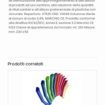
all’ottimizzazione dell’approvvigionamento e dell’utilizzo
di prodotti ad uso sanitario, alla riduzione della quantità
di rifiuti sanitari e all’utilizzo preferenziale di plastiche non
clorurate. Repertorio: 37525 CND: V9099 Soluzione sterile
di cloruro di sodio 0,9%. MARCHIO CE: Prodotto conforme
alla direttiva 93/42/EEC, Annex II, sezione 3.2 Marchio CE
0123 Classe di appartenenza: IIa Formato: ml. 250 Misure:
mm. 230 x 50
Peso
0,5 kg
misura
Prodotti correlati
250
,
500