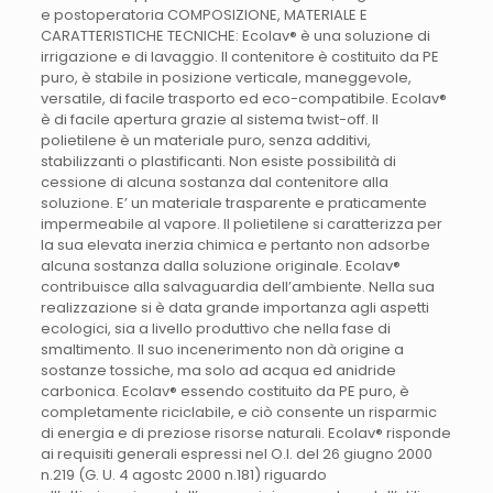
e postoperatoria COMPOSIZIONE, MATERIALE E
CARATTERISTICHE TECNICHE: Ecolav® è una soluzione di
irrigazione e di lavaggio. Il contenitore è costituito da PE
puro, è stabile in posizione verticale, maneggevole,
versatile, di facile trasporto ed eco-compatibile. Ecolav®
è di facile apertura grazie al sistema twist-off. Il
polietilene è un materiale puro, senza additivi,
stabilizzanti o plastificanti. Non esiste possibilità di
cessione di alcuna sostanza dal contenitore alla
soluzione. E’ un materiale trasparente e praticamente
impermeabile al vapore. Il polietilene si caratterizza per
la sua elevata inerzia chimica e pertanto non adsorbe
alcuna sostanza dalla soluzione originale. Ecolav®
contribuisce alla salvaguardia dell’ambiente. Nella sua
realizzazione si è data grande importanza agli aspetti
ecologici, sia a livello produttivo che nella fase di
smaltimento. Il suo incenerimento non dà origine a
sostanze tossiche, ma solo ad acqua ed anidride
carbonica. Ecolav® essendo costituito da PE puro, è
completamente riciclabile, e ciò consente un risparmic
di energia e di preziose risorse naturali. Ecolav® risponde
ai requisiti generali espressi nel O.I. del 26 giugno 2000
n.219 (G. U. 4 agostc 2000 n.181) riguardo